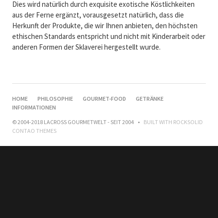
Dies wird natürlich durch exquisite exotische Köstlichkeiten
aus der Ferne ergänzt, vorausgesetzt natürlich, dass die
Herkunft der Produkte, die wir Ihnen anbieten, den höchsten
ethischen Standards entspricht und nicht mit Kinderarbeit oder
anderen Formen der Sklaverei hergestellt wurde.
NAVIGATION
HOME
PHILOSOPHIE
GOURMET-FOOD
GETRÄNKE
ÜBERSPRINGEN
INFORMATIONEN
© 2004-2018 LACROSS GOURMETWELT - SEIT 2004
BUILT WITH
ROCKSOLID
CONTAO THEMES